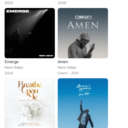
2020
2026
Emerge
Amen
Neon Adejo
Neon Adejo
2024
Сингл
2021