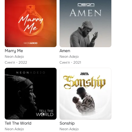
Marry Me
Amen
Neon Adejo
Neon Adejo
Сингл
2022
Сингл
2021
Tell The World
Sonship
Neon Adejo
Neon Adejo