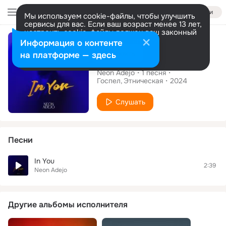
Войти
Мы используем cookie-файлы, чтобы улучшить
сервисы для вас. Если ваш возраст менее 13 лет,
настроить cookie-файлы должен ваш законный
Сингл
представитель.
Больше информации
Информация о контенте
Разрешить все
Настроить
на платформе — здесь
In You
Neon Adejo
1
песня
Госпел
Этническая
2024
Слушать
Песни
In You
2:39
Neon Adejo
Другие альбомы исполнителя