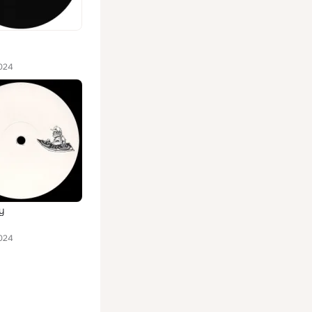
024
y
024