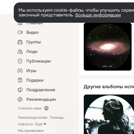
Мы используем cookie-файлы, чтобы улучшить сервис
законный представитель.
Больше информации
Левая
Главная
колонка
Видео
Группы
Люди
Публикации
Игры
Подарки
Другие альбомы исп
Поздравления
Рекомендации
Сменить язык
Рекламодателям
Помощь
Новости
Ещё
Мы применяем