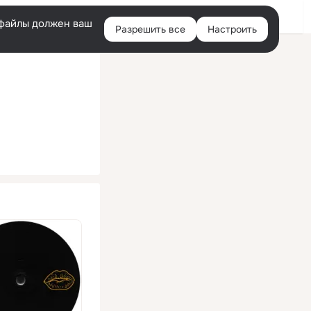
Помощь
Войти
й
e-файлы должен ваш
Разрешить все
Настроить
Правая
колонка