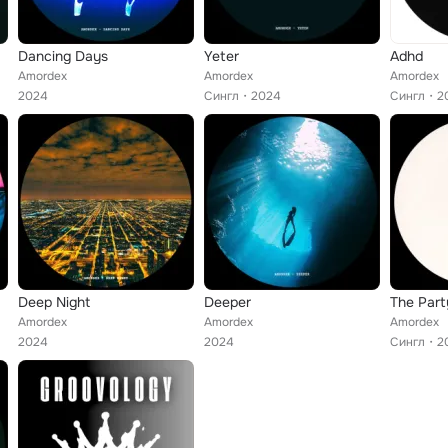
Dancing Days
Yeter
Adhd
Amordex
Amordex
Amordex
2024
Сингл
2024
Сингл
2
Deep Night
Deeper
The Part
Amordex
Amordex
Amordex
2024
2024
Сингл
2