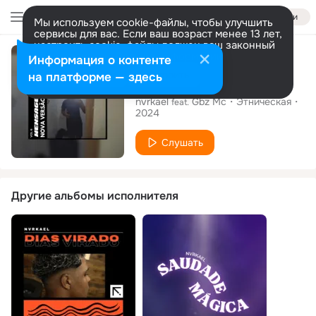
Войти
Мы используем cookie-файлы, чтобы улучшить
сервисы для вас. Если ваш возраст менее 13 лет,
настроить cookie-файлы должен ваш законный
Сингл
представитель.
Больше информации
Информация о контенте
Разрешить все
Настроить
на платформе — здесь
Mensagem
nvrkael
Gbz Mc
Этническая
feat.
2024
Слушать
Другие альбомы исполнителя