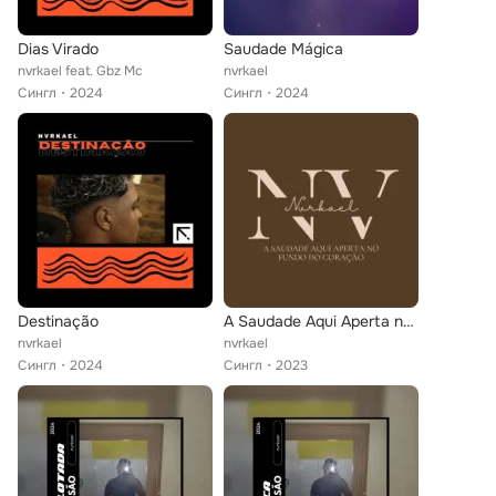
Dias Virado
Saudade Mágica
nvrkael feat. Gbz Mc
nvrkael
Сингл
2024
Сингл
2024
Destinação
A Saudade Aqui Aperta no Fundo do Coração
nvrkael
nvrkael
Сингл
2024
Сингл
2023