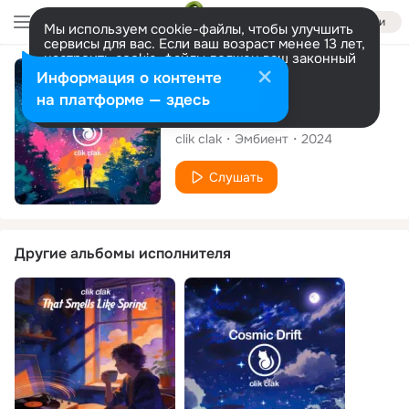
Войти
Мы используем cookie-файлы, чтобы улучшить
сервисы для вас. Если ваш возраст менее 13 лет,
настроить cookie-файлы должен ваш законный
представитель.
Больше информации
Альбом
Информация о контенте
Разрешить все
Настроить
на платформе — здесь
Mindscapes
clik clak
Эмбиент
2024
Слушать
Другие альбомы исполнителя