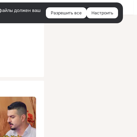
Помощь
Войти
й
e-файлы должен ваш
Разрешить все
Настроить
Правая
колонка