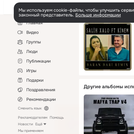
Мы используем cookie-файлы, чтобы улучшить сервис
законный представитель.
Больше информации
Левая
Главная
колонка
Видео
Группы
Люди
Публикации
Игры
Подарки
Другие альбомы исп
Поздравления
Рекомендации
Сменить язык
Рекламодателям
Помощь
Новости
Ещё
Мы применяем