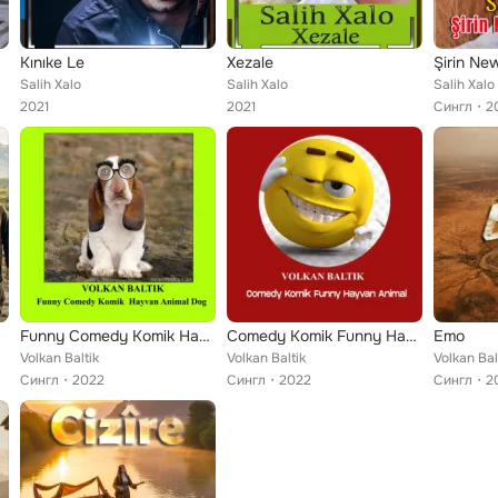
Kınıke Le
Xezale
Şirin N
Salih Xalo
Salih Xalo
Salih Xalo
2021
2021
Сингл
2
Funny Comedy Komik Hayvan Animal Dog
Comedy Komik Funny Hayvan Animal
Emo
Volkan Baltik
Volkan Baltik
Volkan Bal
Сингл
2022
Сингл
2022
Сингл
2