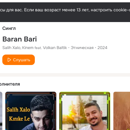
Русски
ы для вас. Если ваш возраст менее 13 лет, настроить cooki
Сингл
Baran Bari
Salih Xalo
Kinem
Volkan Baltik
Этническая
2024
feat.
Слушать
олнителя