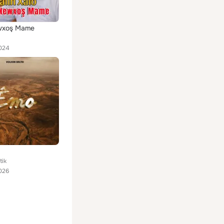
ewxoş Mame
024
tik
026