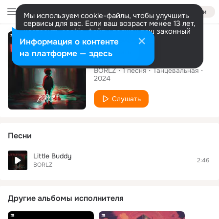
Войти
Мы используем cookie-файлы, чтобы улучшить
сервисы для вас. Если ваш возраст менее 13 лет,
настроить cookie-файлы должен ваш законный
Сингл
представитель.
Больше информации
Информация о контенте
Разрешить все
Настроить
на платформе — здесь
Little Buddy
BORLZ
1
песня
Танцевальная
2024
Слушать
Песни
Little Buddy
2:46
BORLZ
Другие альбомы исполнителя