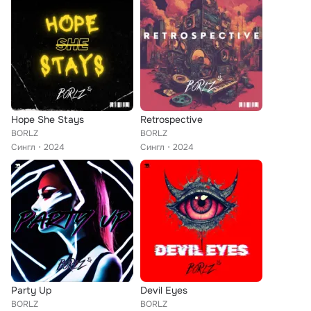
Hope She Stays
Retrospective
BORLZ
BORLZ
Сингл
2024
Сингл
2024
Party Up
Devil Eyes
BORLZ
BORLZ