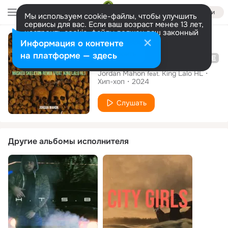
Войти
Мы используем cookie-файлы, чтобы улучшить
сервисы для вас. Если ваш возраст менее 13 лет,
настроить cookie-файлы должен ваш законный
Сингл
представитель.
Больше информации
Информация о контенте
Разрешить все
Настроить
на платформе — здесь
Masked Skeleton (Remix)
Jordan Mahon
King Lalo HL
feat.
Хип-хоп
2024
Слушать
Другие альбомы исполнителя