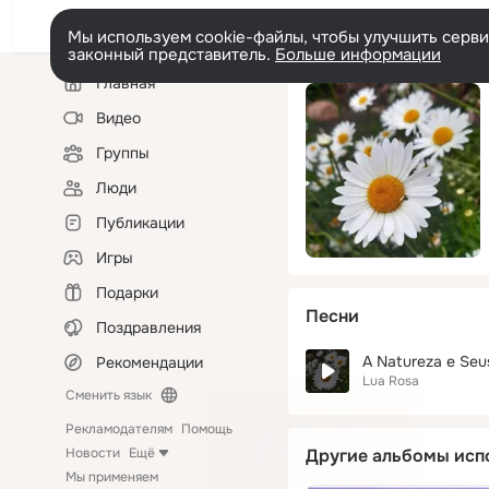
Мы используем cookie-файлы, чтобы улучшить сервис
законный представитель.
Больше информации
Левая
Главная
колонка
Видео
Группы
Люди
Публикации
Игры
Подарки
Песни
Поздравления
A Natureza e Seus
Рекомендации
Lua Rosa
Сменить язык
Рекламодателям
Помощь
Новости
Ещё
Другие альбомы исп
Мы применяем