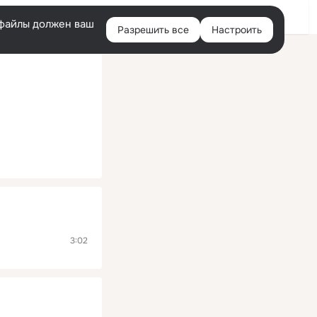
Помощь
Войти
й
e-файлы должен ваш
Разрешить все
Настроить
Правая
колонка
3:02