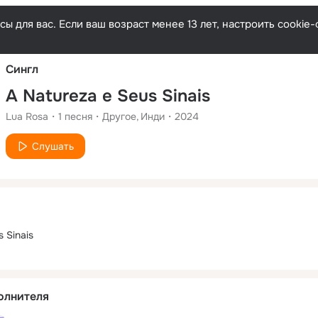
Русски
ы для вас. Если ваш возраст менее 13 лет, настроить cooki
Сингл
A Natureza e Seus Sinais
Lua Rosa
1
песня
Другое
Инди
2024
Слушать
 Sinais
олнителя