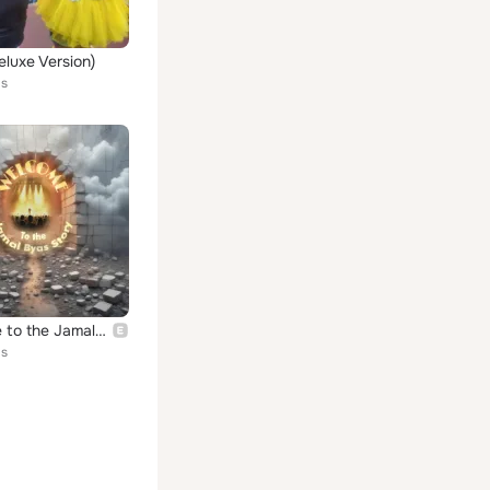
eluxe Version)
as
Welcome to the Jamal Byas Story
as