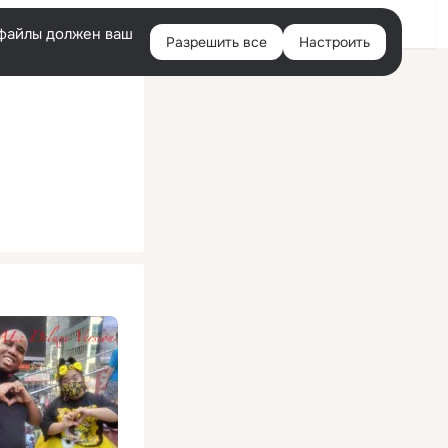
Помощь
Войти
й
e-файлы должен ваш
Разрешить все
Настроить
Правая
колонка