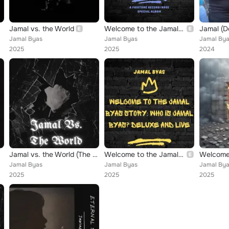
Jamal vs. the World
Welcome to the Jamal Byas Story (Who Is Jamal Byas)
Jamal (D
Jamal Byas
Jamal Byas
Jamal By
2025
2025
2024
Jamal vs. the World (The Deluxe Album)
Welcome to the Jamal Byas Story (Who Is Jamal Byas?) [Live] [Deluxe]
Jamal Byas
Jamal Byas
Jamal By
2025
2025
2025