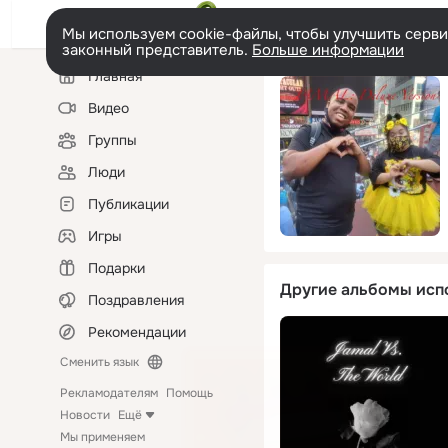
Мы используем cookie-файлы, чтобы улучшить сервис
законный представитель.
Больше информации
Левая
Главная
колонка
Видео
Группы
Люди
Публикации
Игры
Подарки
Другие альбомы исп
Поздравления
Рекомендации
Сменить язык
Рекламодателям
Помощь
Новости
Ещё
Мы применяем