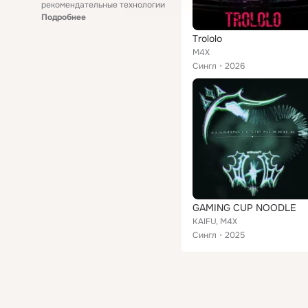
рекомендательные технологии
Подробнее
Trololo
M4X
Сингл
2026
GAMING CUP NOODLE
KAIFU, M4X
Сингл
2025