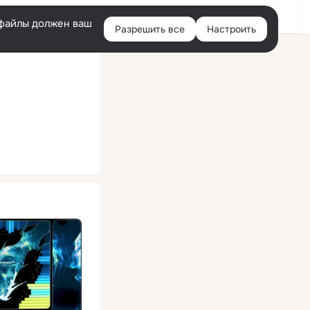
Помощь
Войти
й
e-файлы должен ваш
Разрешить все
Настроить
Правая
колонка