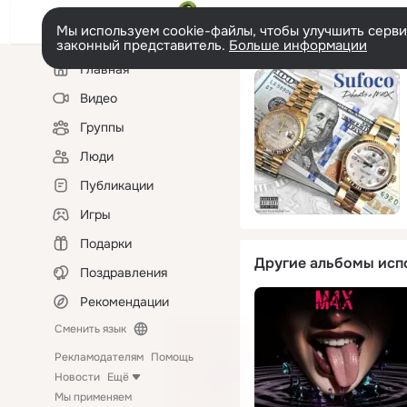
Мы используем cookie-файлы, чтобы улучшить сервис
законный представитель.
Больше информации
Левая
Главная
колонка
Видео
Группы
Люди
Публикации
Игры
Подарки
Другие альбомы исп
Поздравления
Рекомендации
Сменить язык
Рекламодателям
Помощь
Новости
Ещё
Мы применяем