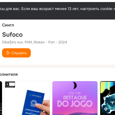
Русски
ы для вас. Если ваш возраст менее 13 лет, настроить cooki
Сингл
Sufoco
Dika$tro
M4X
Riokan
Рэп
2024
feat.
Слушать
олнителя