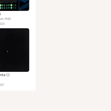
S
ter, M4X
023
anta
021