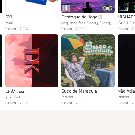
6X1
Destaque do Jogo
MISHAP
M4X
ozzy mob feat. Donny, Diozzy, Yerhu, Dti, M4X
KAIFU, Ga
Сингл
2024
Сингл
2022
Сингл
2
مش عارف
Suco de Maracujá
Não Adi
ميلو, M4X
Riokan
Riokan
Сингл
2026
Сингл
2021
Сингл
2