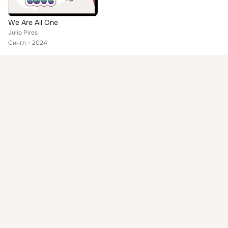
We Are All One
Julio Pires
Сингл
2024