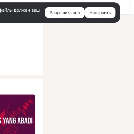
Помощь
Войти
й
e-файлы должен ваш
Разрешить все
Настроить
Правая
колонка