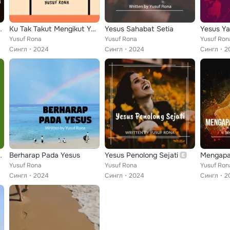
alanya Bagiku
Ku Tak Takut Mengikut Yesus Hati Tenang
Yesus Sahabat Setia
Yesus Ya
Yusuf Rona
Yusuf Rona
Yusuf Ron
Сингл
2024
Сингл
2024
Сингл
2
alanya Bagiku
Berharap Pada Yesus
Yesus Penolong Sejati
Mengapa
Yusuf Rona
Yusuf Rona
Yusuf Ron
Сингл
2024
Сингл
2024
Сингл
2