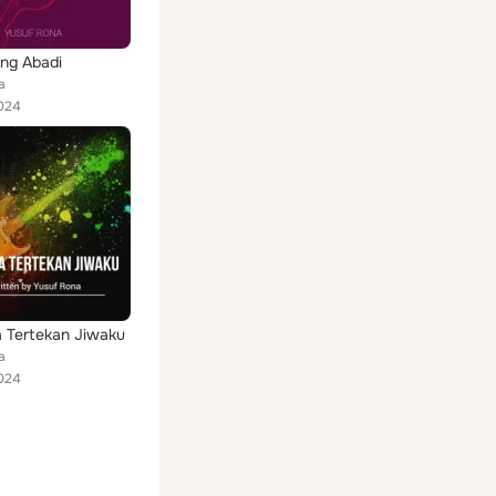
ng Abadi
a
024
 Tertekan Jiwaku
a
024