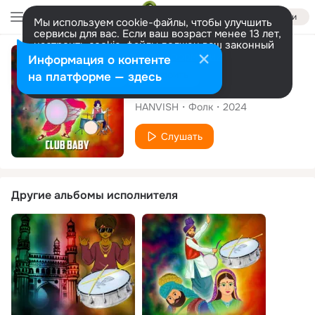
Войти
Мы используем cookie-файлы, чтобы улучшить
сервисы для вас. Если ваш возраст менее 13 лет,
настроить cookie-файлы должен ваш законный
представитель.
Больше информации
Сингл
Информация о контенте
Разрешить все
Настроить
на платформе — здесь
CLUB BABY
HANVISH
Фолк
2024
Слушать
Другие альбомы исполнителя