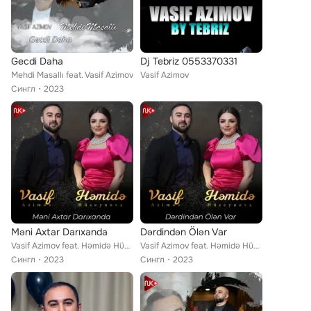
Gecdi Daha
Dj Tebriz 0553370331
Mehdi Masallı feat. Vasif Azimov
Vasif Azimov
Сингл
2023
Məni Axtar Darıxanda
Dərdindən Ölən Var
Vasif Azimov feat. Həmidə Hüseynova
Vasif Azimov feat. Həmidə Hüseynova
Сингл
2023
Сингл
2023