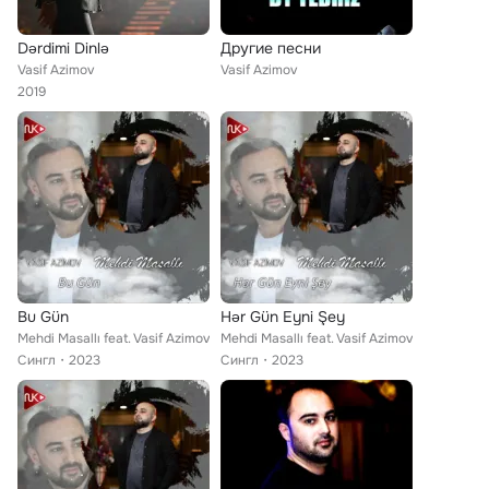
Dərdimi Dinlə
Другие песни
Vasif Azimov
Vasif Azimov
2019
Bu Gün
Hər Gün Eyni Şey
Mehdi Masallı feat. Vasif Azimov
Mehdi Masallı feat. Vasif Azimov
Сингл
2023
Сингл
2023