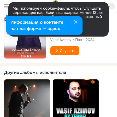
Войти
Мы используем cookie-файлы, чтобы улучшить
сервисы для вас. Если ваш возраст менее 13 лет,
настроить cookie-файлы должен ваш законный
представитель.
Больше информации
Сингл
Информация о контенте
Разрешить все
Настроить
на платформе — здесь
Canı Yanar (Remix)
Vasif Azimov
Поп
2024
Слушать
Другие альбомы исполнителя