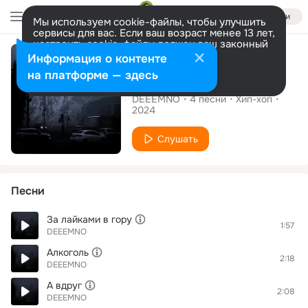
Войти
Мы используем cookie-файлы, чтобы улучшить
сервисы для вас. Если ваш возраст менее 13 лет,
настроить cookie-файлы должен ваш законный
Альбом
представитель.
Больше информации
Информация о контенте
Разрешить все
Настроить
на платформе — здесь
За лайками в гору
DEEEMNO
4
песни
Хип-хоп
2024
Слушать
Песни
За лайками в гору
1:57
DEEEMNO
Алкоголь
2:18
DEEEMNO
А вдруг
2:08
DEEEMNO