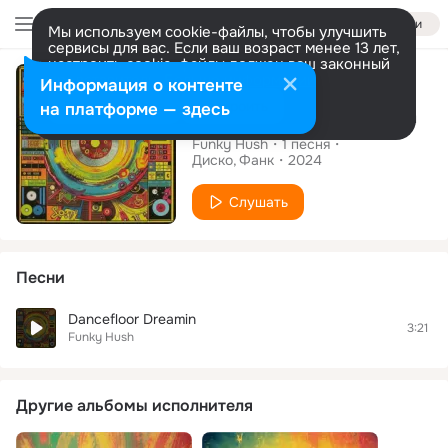
Войти
Мы используем cookie-файлы, чтобы улучшить
сервисы для вас. Если ваш возраст менее 13 лет,
настроить cookie-файлы должен ваш законный
Сингл
представитель.
Больше информации
Информация о контенте
Разрешить все
Настроить
на платформе — здесь
Dancefloor Dreamin
Funky Hush
1
песня
Диско
Фанк
2024
Слушать
Песни
Dancefloor Dreamin
3:21
Funky Hush
Другие альбомы исполнителя