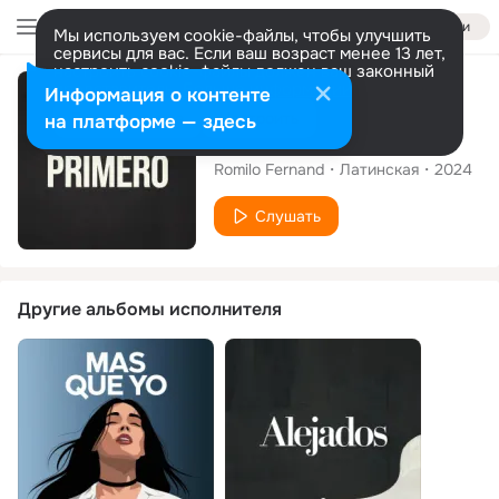
Войти
Мы используем cookie-файлы, чтобы улучшить
сервисы для вас. Если ваш возраст менее 13 лет,
настроить cookie-файлы должен ваш законный
представитель.
Больше информации
Сингл
Информация о контенте
Разрешить все
Настроить
на платформе — здесь
Fuiste primero
Romilo Fernand
Латинская
2024
Слушать
Другие альбомы исполнителя