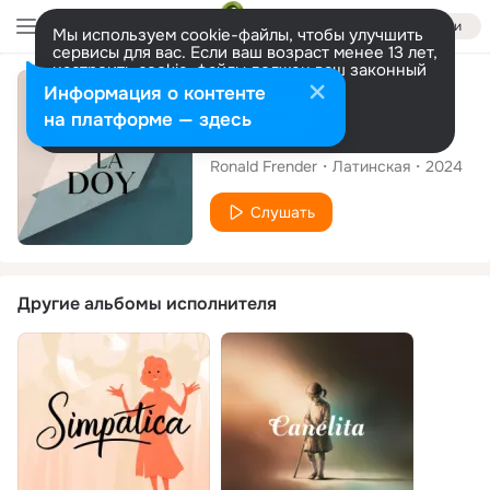
Войти
Мы используем cookie-файлы, чтобы улучшить
сервисы для вас. Если ваш возраст менее 13 лет,
настроить cookie-файлы должен ваш законный
представитель.
Больше информации
Сингл
Информация о контенте
Разрешить все
Настроить
на платформе — здесь
Casi la doy
Ronald Frender
Латинская
2024
Слушать
Другие альбомы исполнителя