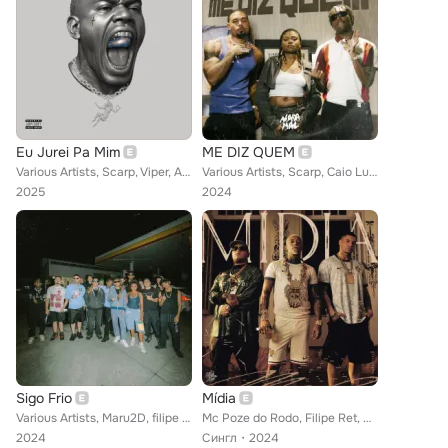
Eu Jurei Pa Mim
ME DIZ QUEM
Various Artists, Scarp, Viper, A$IX, NADAMAL
Various Artists, Scarp, Caio Luccas, Maru2D, A$IX, Viper, Rocco, Dallass, Mozin
2025
2024
Sigo Frio
Mídia
Various Artists, Maru2D, filipe ret, Caio Luccas, Ryxn Pablo, Viper, A$IX, Rocco, NADAMAL
Mc Poze do Rodo, Filipe Ret, MC Ryan Sp feat. Mainstreet, Viper, Rocco, A$ix
2024
Сингл
2024