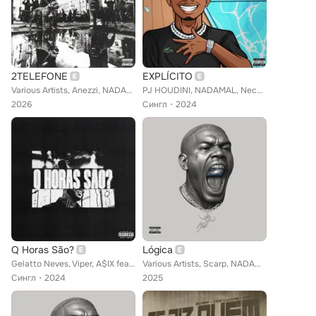
2TELEFONE
EXPLÍCITO
Various Artists, Anezzi, NADAMAL, Alee, A$IX
PJ HOUDINI, NADAMAL, Neconbeat feat. A$IX
2026
Сингл
2024
Q Horas São?
Lógica
Gelatto Neves, Viper, A$IX feat. SUETH
Various Artists, Scarp, NADAMAL, A$IX, NERESZZ
Сингл
2024
2025