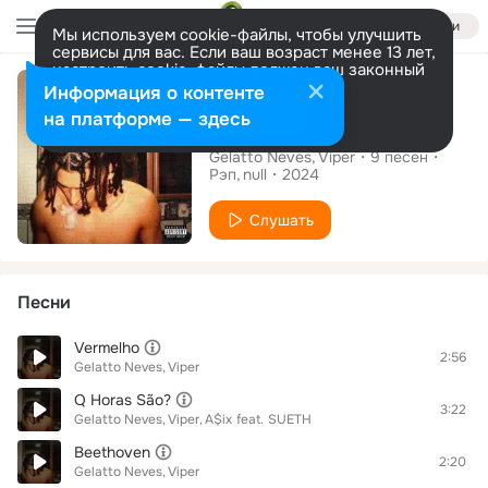
Войти
Мы используем cookie-файлы, чтобы улучшить
сервисы для вас. Если ваш возраст менее 13 лет,
настроить cookie-файлы должен ваш законный
Альбом
представитель.
Больше информации
Информация о контенте
Разрешить все
Настроить
на платформе — здесь
Meno do A
Gelatto Neves
Viper
9
песен
Рэп
null
2024
Слушать
Песни
Vermelho
2:56
Gelatto Neves
Viper
Q Horas São?
3:22
Gelatto Neves
Viper
A$ix
feat.
SUETH
Beethoven
2:20
Gelatto Neves
Viper