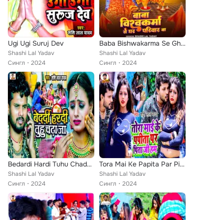
Ugi Ugi Suruj Dev
Baba Bishwakarma Se Ghar Pariwar Ba
Shashi Lal Yadav
Shashi Lal Yadav
Сингл
2024
Сингл
2024
Bedardi Hardi Tuhu Chadha Ja
Tora Mai Ke Papita Par Pita Ji
Shashi Lal Yadav
Shashi Lal Yadav
Сингл
2024
Сингл
2024