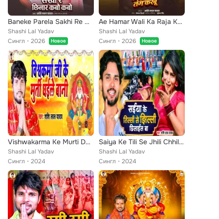
Baneke Parela Sakhi Re Chhinar Kabo Kabo
Ae Hamar Wali Ka Raja Ke Tang Karbu
Shashi Lal Yadav
Shashi Lal Yadav
Сингл
2026
Сингл
2026
Новое
Новое
Vishwakarma Ke Murti Dhaile Bani
Saiya Ke Tili Se Jhili Chhilail Ba
Shashi Lal Yadav
Shashi Lal Yadav
Сингл
2024
Сингл
2024