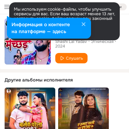
Войти
Мы используем cookie-файлы, чтобы улучшить
сервисы для вас. Если ваш возраст менее 13 лет,
настроить cookie-файлы должен ваш законный
Сингл
представитель.
Больше информации
Информация о контенте
Разрешить все
Настроить
на платформе — здесь
Machchhad
Shashi Lal Yadav
Этническая
2024
Слушать
Другие альбомы исполнителя