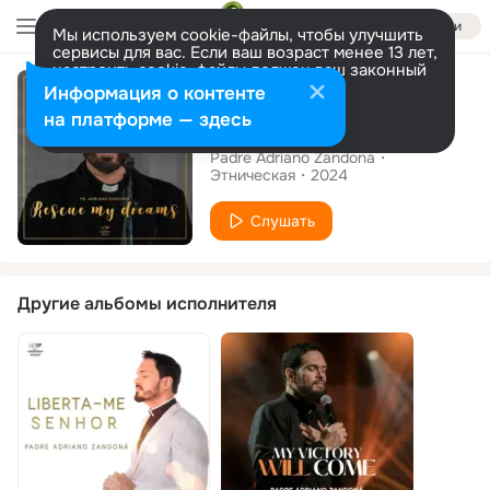
Войти
Мы используем cookie-файлы, чтобы улучшить
сервисы для вас. Если ваш возраст менее 13 лет,
настроить cookie-файлы должен ваш законный
Сингл
представитель.
Больше информации
Информация о контенте
Разрешить все
Настроить
на платформе — здесь
Rescue My Dreams
Padre Adriano Zandoná
Этническая
2024
Слушать
Другие альбомы исполнителя