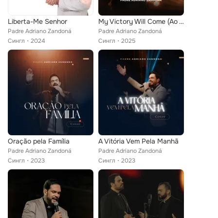
Liberta-Me Senhor
My Victory Will Come (Ao Vivo)
Padre Adriano Zandoná
Padre Adriano Zandoná
Сингл
2024
Сингл
2025
Oração pela Família
A Vitória Vem Pela Manhã
Padre Adriano Zandoná
Padre Adriano Zandoná
Сингл
2023
Сингл
2023