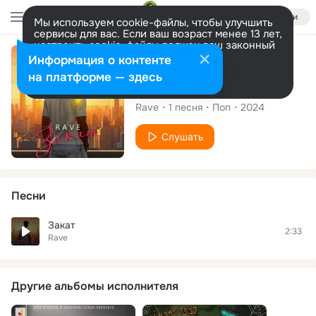
Войти
Мы используем cookie-файлы, чтобы улучшить
сервисы для вас. Если ваш возраст менее 13 лет,
настроить cookie-файлы должен ваш законный
представитель.
Больше информации
Сингл
Информация о контенте
Разрешить все
Настроить
на платформе — здесь
Закат
Rave
1
песня
Поп
2024
Слушать
Песни
Закат
2:33
Rave
Другие альбомы исполнителя