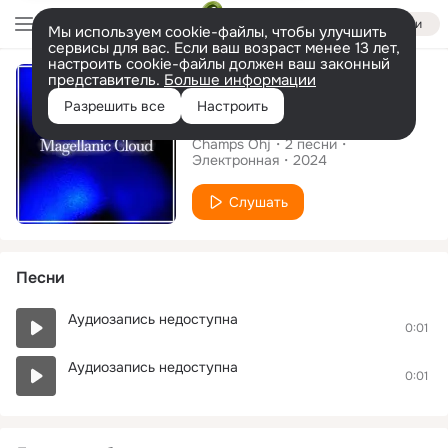
Войти
Мы используем cookie-файлы, чтобы улучшить
сервисы для вас. Если ваш возраст менее 13 лет,
настроить cookie-файлы должен ваш законный
Альбом
представитель.
Больше информации
Разрешить все
Настроить
Magellanic Cloud
Champs Ohj
2
песни
Электронная
2024
Слушать
Песни
Аудиозапись недоступна
0:01
Аудиозапись недоступна
0:01