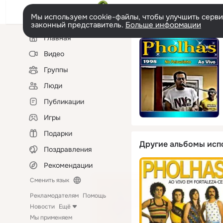
Мы используем cookie-файлы, чтобы улучшить сервис
законный представитель.
Больше информации
Левая
Главная
колонка
Видео
Группы
Люди
Публикации
Игры
Подарки
Другие альбомы исп
Поздравления
Рекомендации
Сменить язык
Рекламодателям
Помощь
Новости
Ещё
Мы применяем