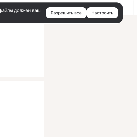
Помощь
Войти
й
e-файлы должен ваш
Разрешить все
Настроить
Правая
колонка