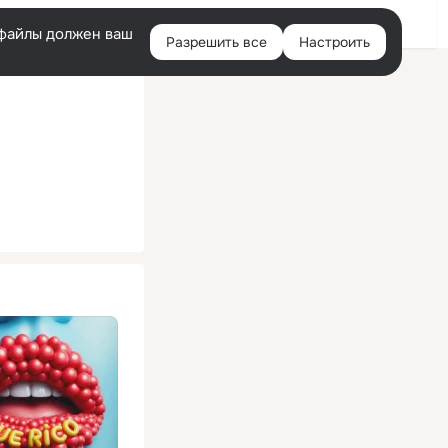
Помощь
Войти
й
e-файлы должен ваш
Разрешить все
Настроить
Правая
колонка