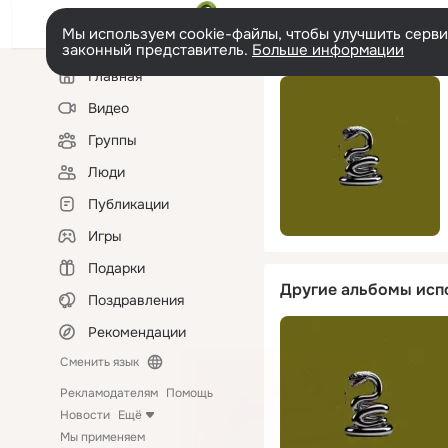
Мы используем cookie-файлы, чтобы улучшить сервис
законный представитель.
Больше информации
Левая
Главная
колонка
Видео
Группы
Люди
Публикации
Игры
Подарки
Другие альбомы исп
Поздравления
Рекомендации
Сменить язык
Рекламодателям
Помощь
Новости
Ещё
Мы применяем