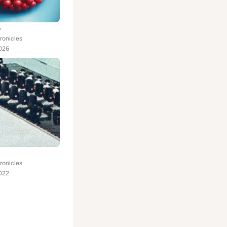
o
ronicles
026
ronicles
022