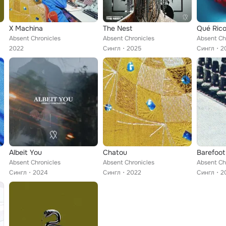
X Machina
The Nest
Qué Ric
Absent Chronicles
Absent Chronicles
Absent Ch
2022
Сингл
2025
Сингл
2
Albeit You
Chatou
Barefoot
Absent Chronicles
Absent Chronicles
Absent Ch
Сингл
2024
Сингл
2022
Сингл
2