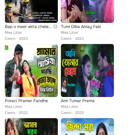
Bap o maer akta chele probase
Tumi Diba Amay Faki
Miss Liton
Miss Liton
Сингл
2023
Сингл
2023
Poreci Pramer Fandhe
Ami Tumar Prema
Miss Liton
Miss Liton
Сингл
2022
Сингл
2022