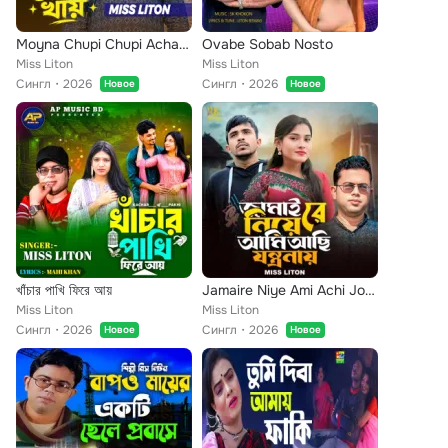
Moyna Chupi Chupi Achar Khai
Ovabe Sobab Nosto
Miss Liton
Miss Liton
Сингл
2026
Сингл
2026
Новое
Новое
খাঁচার পাখি ফিরে আয়
Jamaire Niye Ami Achi Jontronai
Miss Liton
Miss Liton
Сингл
2026
Сингл
2026
Новое
Новое