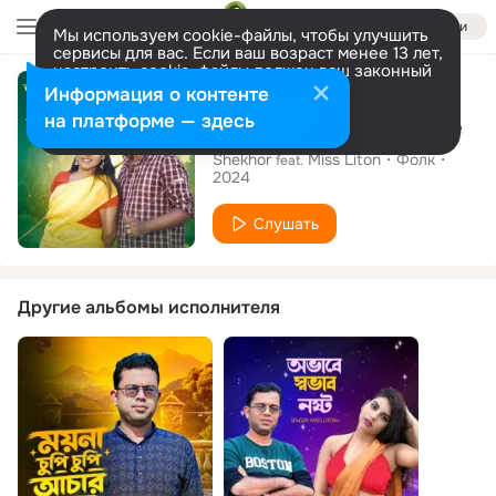
Войти
Мы используем cookie-файлы, чтобы улучшить
сервисы для вас. Если ваш возраст менее 13 лет,
настроить cookie-файлы должен ваш законный
Сингл
представитель.
Больше информации
Информация о контенте
Разрешить все
Настроить
на платформе — здесь
Amar Moner Pukure
Shekhor
Miss Liton
Фолк
feat.
2024
Слушать
Другие альбомы исполнителя