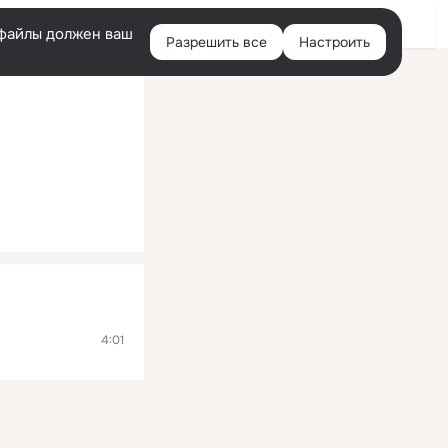
Помощь
Войти
й
e-файлы должен ваш
Разрешить все
Настроить
Правая
колонка
4:01