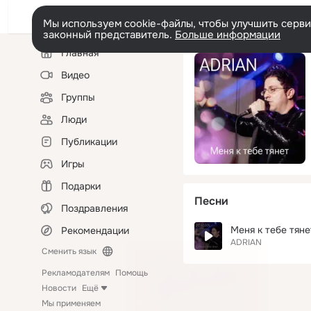
Мы используем cookie-файлы, чтобы улучшить сервис
законный представитель.
Больше информации
Левая
Главная
колонка
Видео
Группы
Люди
Публикации
Игры
Подарки
Песни
Поздравления
Меня к тебе тяне
Рекомендации
ADRIAN
Сменить язык
Рекламодателям
Помощь
Новости
Ещё
Мы применяем