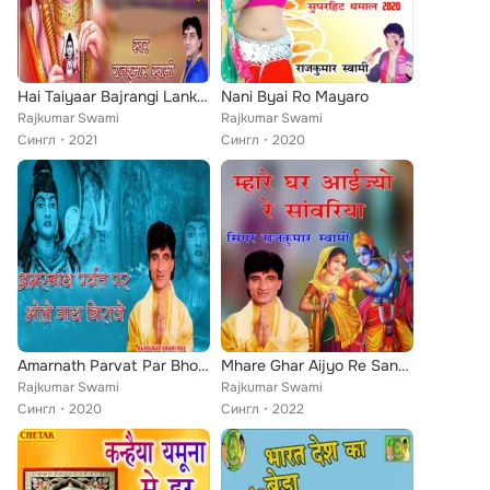
Hai Taiyaar Bajrangi Lanka Jaane Ke Liye
Nani Byai Ro Mayaro
Rajkumar Swami
Rajkumar Swami
Сингл
2021
Сингл
2020
Amarnath Parvat Par Bholenath Biraje
Mhare Ghar Aijyo Re Sanwariya
Rajkumar Swami
Rajkumar Swami
Сингл
2020
Сингл
2022