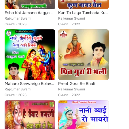
Esho Kai Jamano Aagyo Re
Kun To Laya Tumbada Kun Nagar Bail
Rajkumar Swami
Rajkumar Swami
Сингл
2023
Сингл
2022
Maharo Sanwariyo Bulave Beran Aave Hichkin
Preet Gura Re Bhali
Rajkumar Swami
Rajkumar Swami
Сингл
2023
Сингл
2022