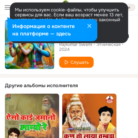
Войти
Мы используем cookie-файлы, чтобы улучшить
сервисы для вас. Если ваш возраст менее 13 лет,
настроить cookie-файлы должен ваш законный
Сингл
представитель.
Больше информации
Информация о контенте
Разрешить все
Настроить
на платформе — здесь
Mira Krishna Bhajan
Rajkumar Swami
Этническая
2024
Слушать
Другие альбомы исполнителя