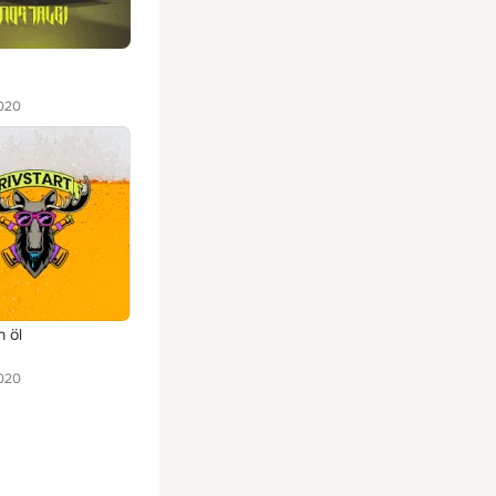
020
 öl
020