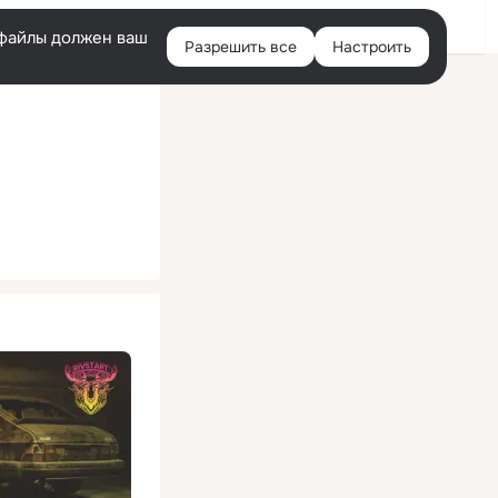
Помощь
Войти
й
e-файлы должен ваш
Разрешить все
Настроить
Правая
колонка