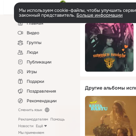
Мы используем cookie-файлы, чтобы улучшить сервис
законный представитель.
Больше информации
Левая
Главная
колонка
Видео
Группы
Люди
Публикации
Игры
Подарки
Другие альбомы исп
Поздравления
Рекомендации
Сменить язык
Рекламодателям
Помощь
Новости
Ещё
Мы применяем