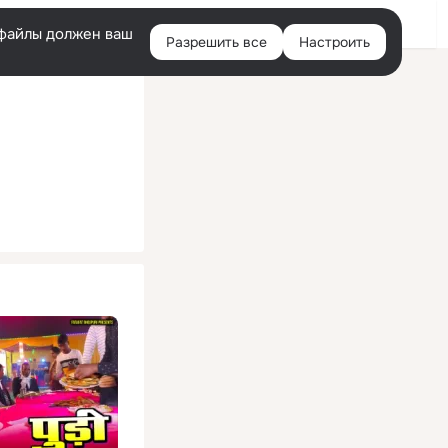
Помощь
Войти
й
e-файлы должен ваш
Разрешить все
Настроить
Правая
колонка