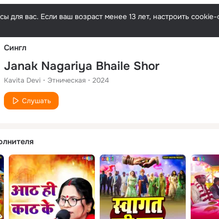
Русски
ы для вас. Если ваш возраст менее 13 лет, настроить cooki
Сингл
Janak Nagariya Bhaile Shor
Kavita Devi
Этническая
2024
Слушать
олнителя