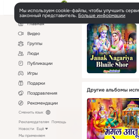
Мы используем cookie-файлы, чтобы улучшить сервис
законный представитель.
Больше информации
Левая
Главная
колонка
Видео
Группы
Люди
Публикации
Игры
Подарки
Другие альбомы исп
Поздравления
Рекомендации
Сменить язык
Рекламодателям
Помощь
Новости
Ещё
Мы применяем