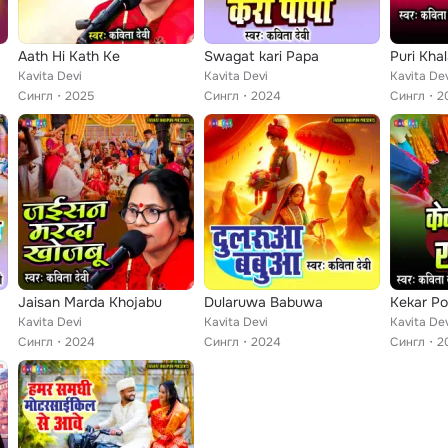
Aath Hi Kath Ke
Swagat kari Papa
Puri Kha
Kavita Devi
Kavita Devi
Kavita De
Сингл
2025
Сингл
2024
Сингл
2
Jaisan Marda Khojabu
Dularuwa Babuwa
Kekar Po
Kavita Devi
Kavita Devi
Kavita De
Сингл
2024
Сингл
2024
Сингл
2