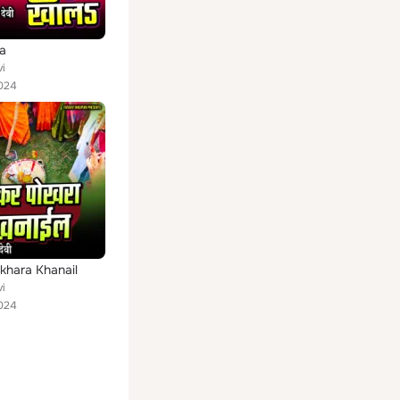
la
vi
024
khara Khanail
vi
024