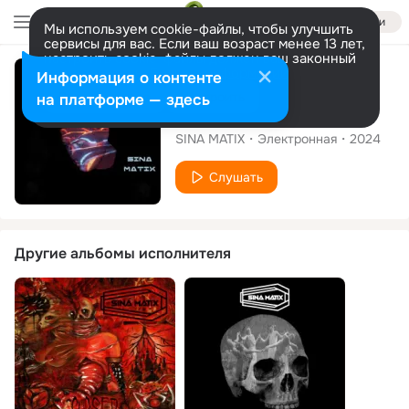
Войти
Мы используем cookie-файлы, чтобы улучшить
сервисы для вас. Если ваш возраст менее 13 лет,
настроить cookie-файлы должен ваш законный
представитель.
Больше информации
Сингл
Информация о контенте
Разрешить все
Настроить
на платформе — здесь
Worthless
SINA MATIX
Электронная
2024
Слушать
Другие альбомы исполнителя