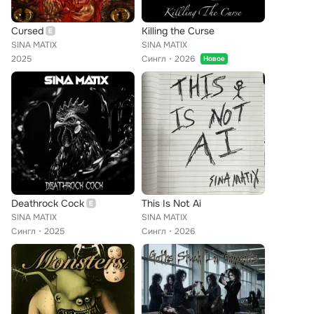
Cursed
Killing the Curse
SINA MATIX
SINA MATIX
2025
Сингл
2026
Новое
Deathrock Cock
This Is Not Ai
SINA MATIX
SINA MATIX
Сингл
2025
Сингл
2026