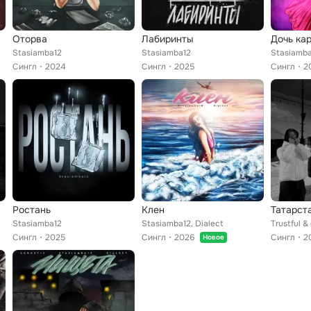
Оторва
Лабиринты
Дочь ка
Stasiamba12
Stasiamba12
Stasiamb
Сингл
2024
Сингл
2025
Сингл
2
Ростань
Клен
Татарст
Stasiamba12
Stasiamba12, Dialect
Trustful &
Сингл
2025
Сингл
2026
Сингл
2
Новое