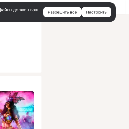
Помощь
Войти
й
e-файлы должен ваш
Разрешить все
Настроить
Правая
колонка