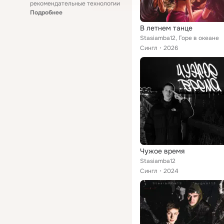
рекомендательные технологии
Подробнее
В летнем танце
Stasiamba12, Горе в океане
Сингл
2026
Чужое время
Stasiamba12
Сингл
2024