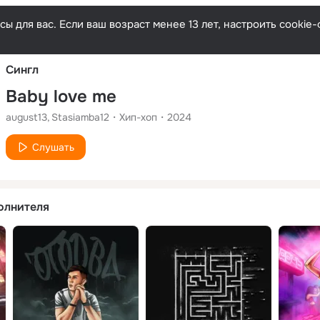
Русски
ы для вас. Если ваш возраст менее 13 лет, настроить cooki
Сингл
Baby love me
august13
Stasiamba12
Хип-хоп
2024
Слушать
олнителя