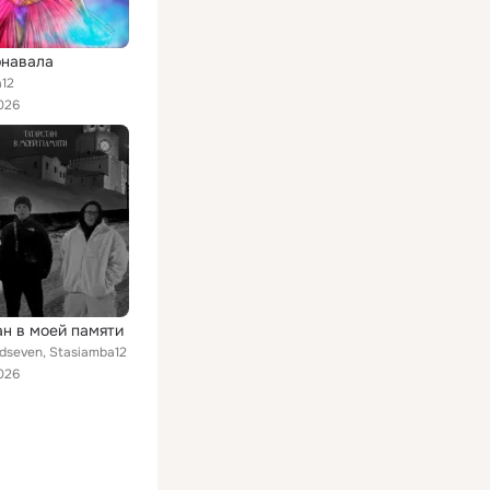
рнавала
a12
026
ан в моей памяти
 dseven, Stasiamba12
026