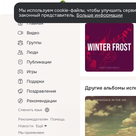
Мы используем cookie-файлы, чтобы улучшить сервис
законный представитель.
Больше информации
Левая
Главная
колонка
Видео
Группы
Люди
Публикации
Игры
Подарки
Другие альбомы исп
Поздравления
Рекомендации
Сменить язык
Рекламодателям
Помощь
Новости
Ещё
Мы применяем