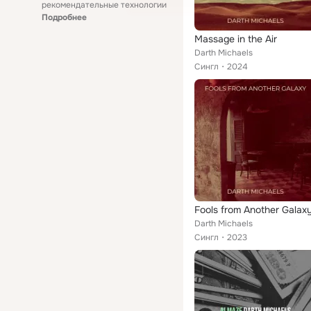
рекомендательные технологии
Подробнее
Massage in the Air
Darth Michaels
Сингл
2024
Fools from Another Galax
Darth Michaels
Сингл
2023