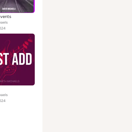
Events
haels
024
haels
024