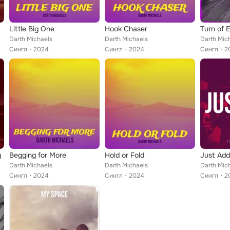
Little Big One
Hook Chaser
Turn of 
Darth Michaels
Darth Michaels
Darth Mic
Сингл
2024
Сингл
2024
Сингл
2
y
Begging for More
Hold or Fold
Just Add
Darth Michaels
Darth Michaels
Darth Mic
Сингл
2024
Сингл
2024
Сингл
2