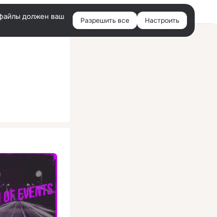
Помощь
Войти
й
e-файлы должен ваш
Разрешить все
Настроить
Правая
колонка