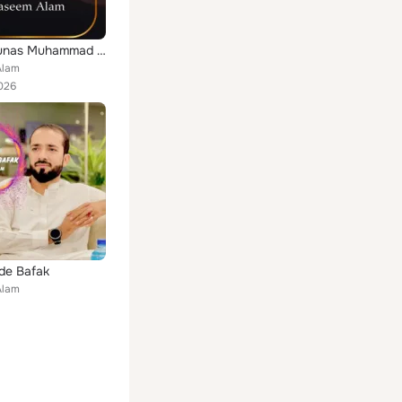
Meer Younas Muhammad Shahi
Alam
026
de Bafak
Alam