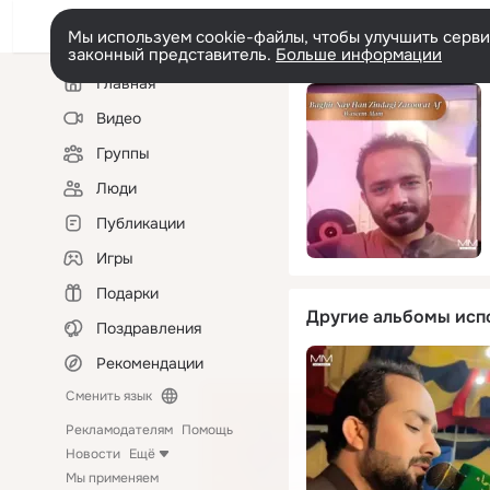
Мы используем cookie-файлы, чтобы улучшить сервис
законный представитель.
Больше информации
Левая
Главная
колонка
Видео
Группы
Люди
Публикации
Игры
Подарки
Другие альбомы исп
Поздравления
Рекомендации
Сменить язык
Рекламодателям
Помощь
Новости
Ещё
Мы применяем