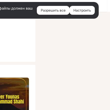
Помощь
Войти
й
e-файлы должен ваш
Разрешить все
Настроить
Правая
колонка