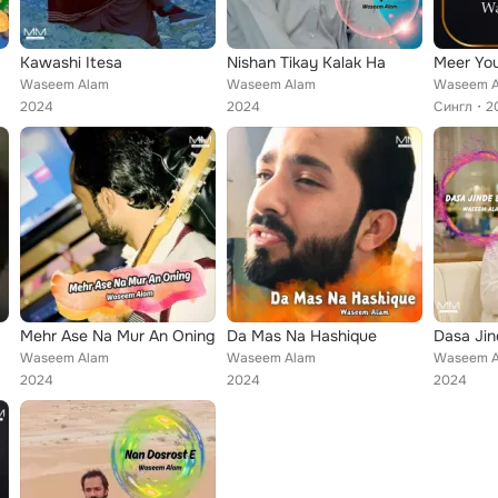
Kawashi Itesa
Nishan Tikay Kalak Ha
Waseem Alam
Waseem Alam
Waseem 
2024
2024
Сингл
2
Mehr Ase Na Mur An Oning
Da Mas Na Hashique
Dasa Jin
Waseem Alam
Waseem Alam
Waseem 
2024
2024
2024