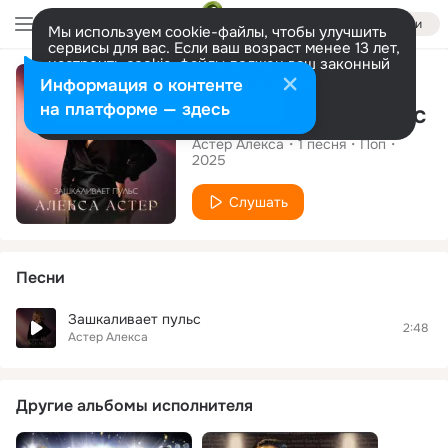
Войти
Мы используем cookie-файлы, чтобы улучшить
сервисы для вас. Если ваш возраст менее 13 лет,
настроить cookie-файлы должен ваш законный
Сингл
представитель.
Больше информации
Информация о контенте
Разрешить все
Настроить
на платформе — здесь
Зашкаливает пульс
Астер Алекса
1
песня
Поп
2025
Слушать
Песни
Зашкаливает пульс
2:48
Астер Алекса
Другие альбомы исполнителя