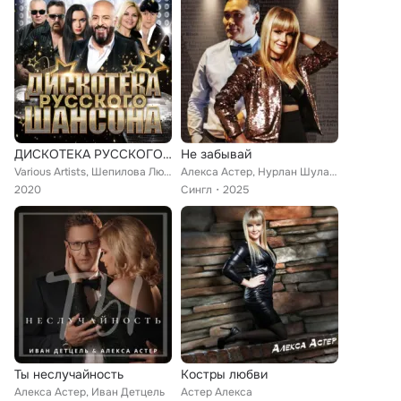
ДИСКОТЕКА РУССКОГО ШАНСОНА
Не забывай
Various Artists, Шепилова Любовь, Пацанка, Кучин Иван, Дубровин Сергей, Шепилова Любовь, Круг Ирина, Королев Виктор, БумеR, Огон...
Алекса Астер, Нурлан Шулаков
2020
Сингл
2025
Ты неслучайность
Костры любви
Алекса Астер, Иван Детцель
Астер Алекса