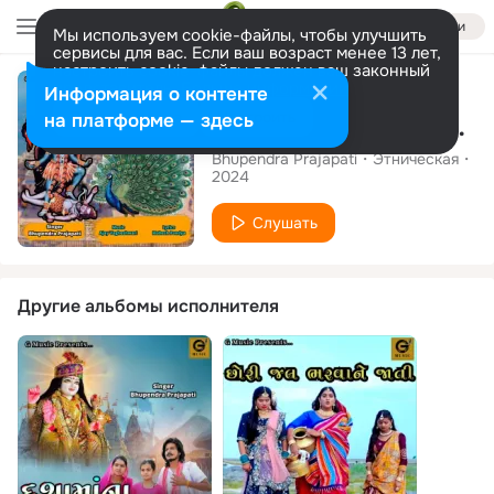
Войти
Мы используем cookie-файлы, чтобы улучшить
сервисы для вас. Если ваш возраст менее 13 лет,
настроить cookie-файлы должен ваш законный
Сингл
представитель.
Больше информации
Информация о контенте
Разрешить все
Настроить
на платформе — здесь
Pavagadh Dungre Mor Bole
Bhupendra Prajapati
Этническая
2024
Слушать
Другие альбомы исполнителя