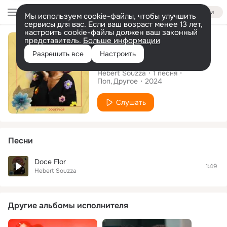
Войти
Мы используем cookie-файлы, чтобы улучшить
сервисы для вас. Если ваш возраст менее 13 лет,
настроить cookie-файлы должен ваш законный
Сингл
представитель.
Больше информации
Разрешить все
Настроить
Doce Flor
Hebert Souzza
1
песня
Поп
Другое
2024
Слушать
Песни
Doce Flor
1:49
Hebert Souzza
Другие альбомы исполнителя