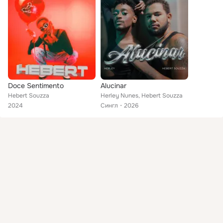
Doce Sentimento
Alucinar
Hebert Souzza
Herley Nunes, Hebert Souzza
2024
Сингл
2026