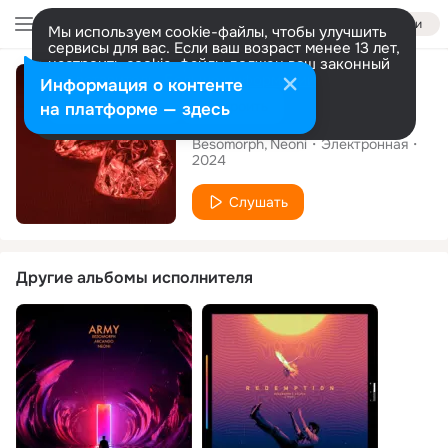
Войти
Мы используем cookie-файлы, чтобы улучшить
сервисы для вас. Если ваш возраст менее 13 лет,
настроить cookie-файлы должен ваш законный
Сингл
представитель.
Больше информации
Информация о контенте
Разрешить все
Настроить
на платформе — здесь
Chemicals
Besomorph
Neoni
Электронная
2024
Слушать
Другие альбомы исполнителя