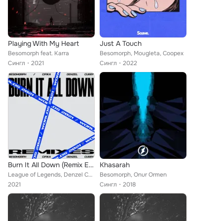
Playing With My Heart
Just A Touch
Besomorph feat. Karra
Besomorph, Mougleta, Coopex
Сингл
2021
Сингл
2022
Burn It All Down (Remix EP)
Khasarah
League of Legends, Denzel Curry, Besomorph, CIFIKA
Besomorph, Onur Ormen
2021
Сингл
2018