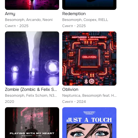
Army
Redemption
Besomorph, Arcando, Neoni
Besomorph, Coopex, RIELL
Сингл
2025
Сингл
2025
Zombie (Zombic & Felix Schorn Remix)
Oblivion
Besomorph, Felix Schorn, N3WPORT, Zombic feat. Lunis
Neptunica, Besomorph feat. Hedara
2020
Сингл
2024