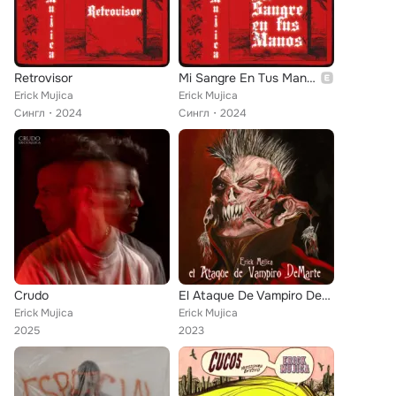
Retrovisor
Mi Sangre En Tus Manos
Erick Mujica
Erick Mujica
Сингл
2024
Сингл
2024
Crudo
El Ataque De Vampiro DeMarte
Erick Mujica
Erick Mujica
2025
2023