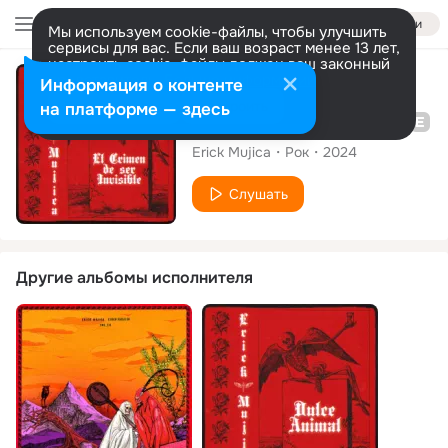
Войти
Мы используем cookie-файлы, чтобы улучшить
сервисы для вас. Если ваш возраст менее 13 лет,
настроить cookie-файлы должен ваш законный
представитель.
Больше информации
Альбом
Информация о контенте
Разрешить все
Настроить
на платформе — здесь
El Crimen De Ser Invisible
Erick Mujica
Рок
2024
Слушать
Другие альбомы исполнителя