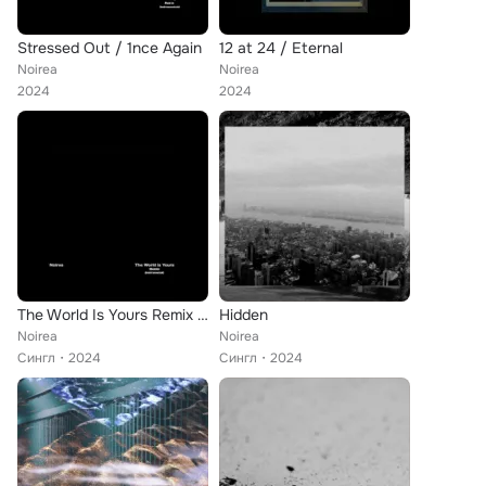
Stressed Out / 1nce Again
12 at 24 / Eternal
Noirea
Noirea
2024
2024
The World Is Yours Remix (Instrumental)
Hidden
Noirea
Noirea
Сингл
2024
Сингл
2024