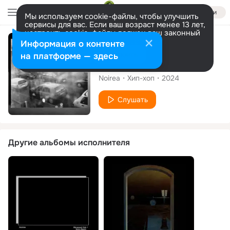
Войти
Мы используем cookie-файлы, чтобы улучшить
сервисы для вас. Если ваш возраст менее 13 лет,
настроить cookie-файлы должен ваш законный
представитель.
Больше информации
Сингл
Информация о контенте
Разрешить все
Настроить
на платформе — здесь
Churchill Road
Noirea
Хип-хоп
2024
Слушать
Другие альбомы исполнителя