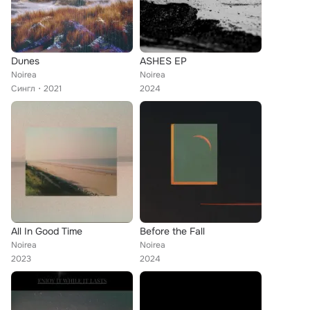
Dunes
ASHES EP
Noirea
Noirea
Сингл
2021
2024
All In Good Time
Before the Fall
Noirea
Noirea
2023
2024