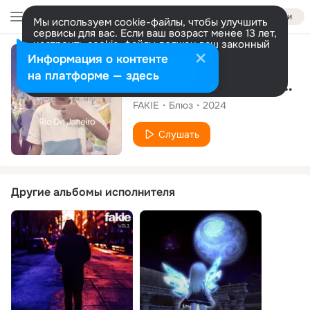
Войти
Мы используем cookie-файлы, чтобы улучшить
сервисы для вас. Если ваш возраст менее 13 лет,
настроить cookie-файлы должен ваш законный
представитель.
Больше информации
Сингл
Информация о контенте
Разрешить все
Настроить
на платформе — здесь
Meu passado me condena
FAKIE
Блюз
2024
Слушать
Другие альбомы исполнителя