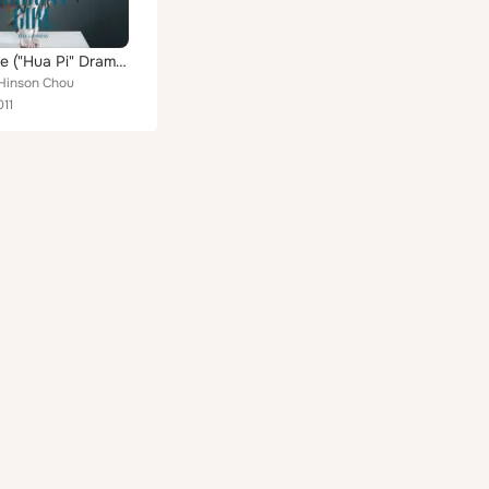
Only Love ("Hua Pi" Drama Theme Song)
 Hinson Chou
011