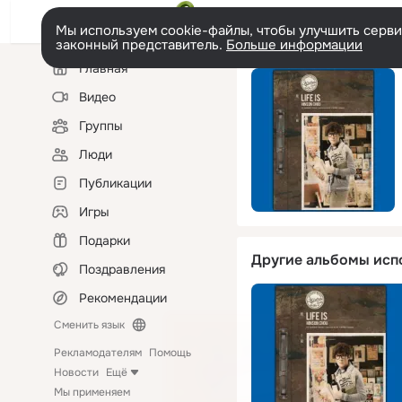
Мы используем cookie-файлы, чтобы улучшить сервис
законный представитель.
Больше информации
Левая
Главная
колонка
Видео
Группы
Люди
Публикации
Игры
Подарки
Другие альбомы исп
Поздравления
Рекомендации
Сменить язык
Рекламодателям
Помощь
Новости
Ещё
Мы применяем