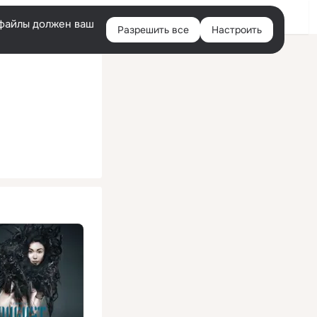
Помощь
Войти
й
e-файлы должен ваш
Разрешить все
Настроить
Правая
колонка