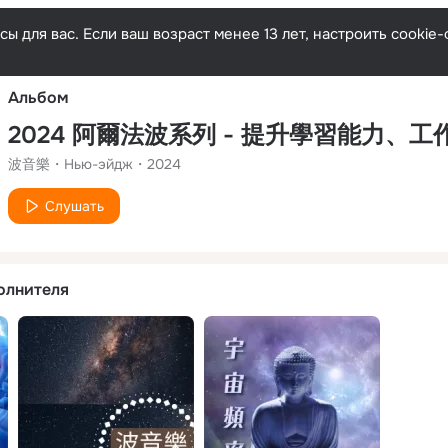
Русски
ы для вас. Если ваш возраст менее 13 лет, настроить cooki
Альбом
波音樂
Нью-эйдж
2024
Слушать
олнителя