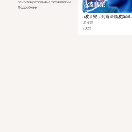
рекомендательные технологии
Подробнее
α波音樂：阿爾法腦波頻率音樂，α波修復DNA，提高大腦功能，有
波音樂
2022