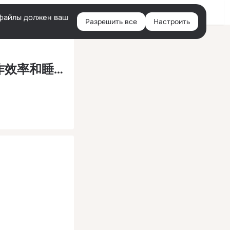
Помощь
Войти
й
e-файлы должен ваш
Разрешить все
Настроить
Правая
колонка
2024 阿爾法波系列 - 提升學習能力、工作效率和睡眠品質的α腦波背景音樂