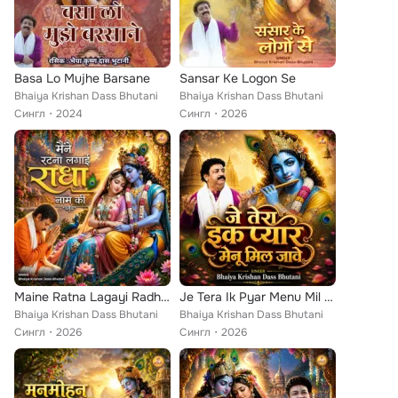
Basa Lo Mujhe Barsane
Sansar Ke Logon Se
Bhaiya Krishan Dass Bhutani
Bhaiya Krishan Dass Bhutani
Сингл
2024
Сингл
2026
Maine Ratna Lagayi Radha Naam Ki
Je Tera Ik Pyar Menu Mil Jaave
Bhaiya Krishan Dass Bhutani
Bhaiya Krishan Dass Bhutani
Сингл
2026
Сингл
2026