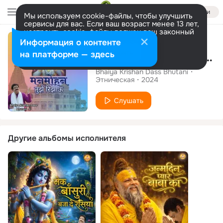
Войти
Мы используем cookie-файлы, чтобы улучшить
сервисы для вас. Если ваш возраст менее 13 лет,
настроить cookie-файлы должен ваш законный
Сингл
представитель.
Больше информации
Информация о контенте
Разрешить все
Настроить
на платформе — здесь
Manmohan Tujhe Rijhahun
Bhaiya Krishan Dass Bhutani
Этническая
2024
Слушать
Другие альбомы исполнителя