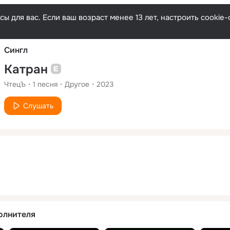
Русски
ы для вас. Если ваш возраст менее 13 лет, настроить cooki
Сингл
Катран
ЧтецЪ
1
песня
Другое
2023
Слушать
олнителя