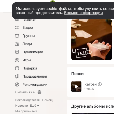
Мы используем cookie-файлы, чтобы улучшить сервис
законный представитель.
Больше информации
Левая
Главная
колонка
Видео
Группы
Люди
Публикации
Игры
Подарки
Песни
Поздравления
Катран
Рекомендации
ЧтецЪ
Сменить язык
Рекламодателям
Помощь
Новости
Ещё
Другие альбомы исп
Мы применяем