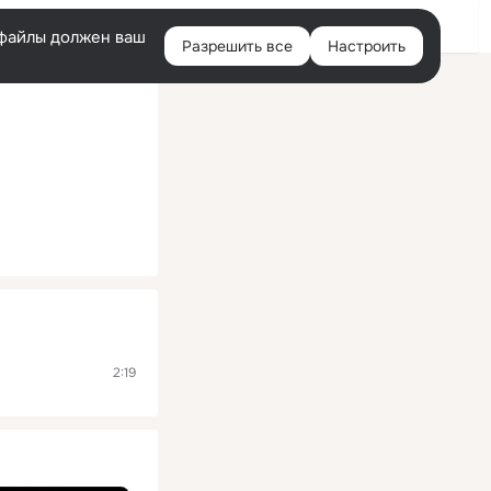
Помощь
Войти
й
e-файлы должен ваш
Разрешить все
Настроить
Правая
колонка
2:19