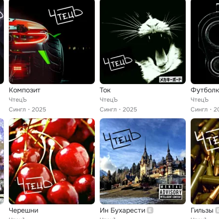
Композит
Ток
Футболк
ЧтецЪ
ЧтецЪ
ЧтецЪ
Сингл
2025
Сингл
2025
Сингл
2
Черешни
Ин Бухарести
Гильзы