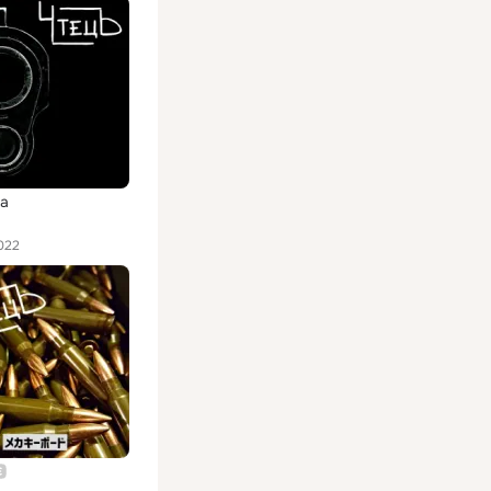
а
022