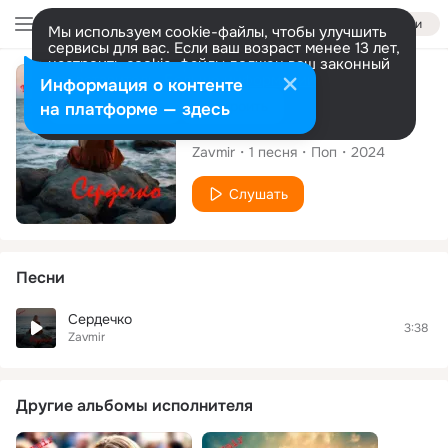
Войти
Мы используем cookie-файлы, чтобы улучшить
сервисы для вас. Если ваш возраст менее 13 лет,
настроить cookie-файлы должен ваш законный
представитель.
Больше информации
Сингл
Информация о контенте
Разрешить все
Настроить
на платформе — здесь
Сердечко
Zavmir
1
песня
Поп
2024
Слушать
Песни
Сердечко
3:38
Zavmir
Другие альбомы исполнителя