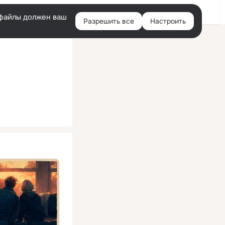
Помощь
Войти
й
e-файлы должен ваш
Разрешить все
Настроить
Правая
колонка