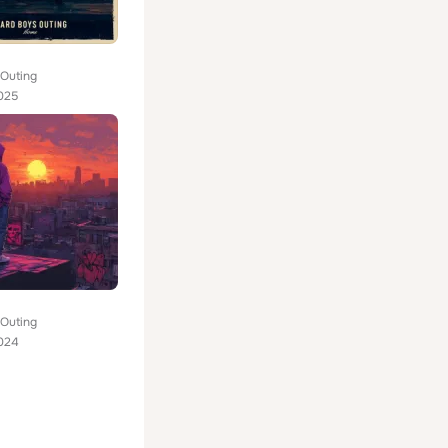
 Outing
025
 Outing
024