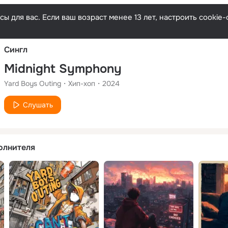
Русски
ы для вас. Если ваш возраст менее 13 лет, настроить cooki
Сингл
Midnight Symphony
Yard Boys Outing
Хип-хоп
2024
Слушать
олнителя