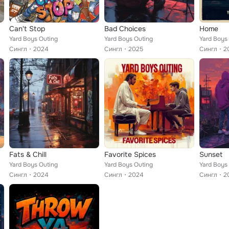
Can't Stop
Bad Choices
Home
Yard Boys Outing
Yard Boys Outing
Yard Boys
Сингл
2024
Сингл
2025
Сингл
2
Fats & Chill
Favorite Spices
Sunset
Yard Boys Outing
Yard Boys Outing
Yard Boys
Сингл
2024
Сингл
2024
Сингл
2