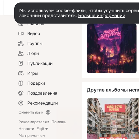
Мы используем cookie-файлы, чтобы улучшить сервис
законный представитель.
Больше информации
Левая
Главная
колонка
Видео
Группы
Люди
Публикации
Игры
Подарки
Другие альбомы исп
Поздравления
Рекомендации
Сменить язык
Рекламодателям
Помощь
Новости
Ещё
Мы применяем