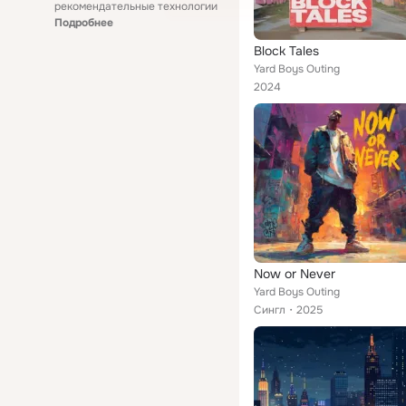
рекомендательные технологии
Подробнее
Block Tales
Yard Boys Outing
2024
Now or Never
Yard Boys Outing
Сингл
2025