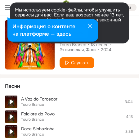
Войти
Мы используем cookie-файлы, чтобы улучшить
сервисы для вас. Если ваш возраст менее 13 лет,
настроить cookie-файлы должен ваш законный
Альбом
представитель.
Больше информации
Информация о контенте
Разрешить все
Настроить
на платформе — здесь
Folclore do Povo
Touro Branco
18
песен
Этническая
Фолк
2024
Слушать
Песни
A Voz do Torcedor
3:04
Touro Branco
Folclore do Povo
4:13
Touro Branco
Doce Sinhazinha
3:36
Touro Branco