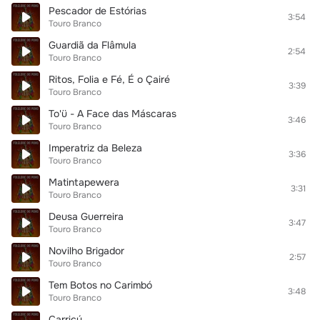
Pescador de Estórias
3:54
Touro Branco
Guardiã da Flâmula
2:54
Touro Branco
Ritos, Folia e Fé, É o Çairé
3:39
Touro Branco
To'ü - A Face das Máscaras
3:46
Touro Branco
Imperatriz da Beleza
3:36
Touro Branco
Matintapewera
3:31
Touro Branco
Deusa Guerreira
3:47
Touro Branco
Novilho Brigador
2:57
Touro Branco
Tem Botos no Carimbó
3:48
Touro Branco
Carriçú