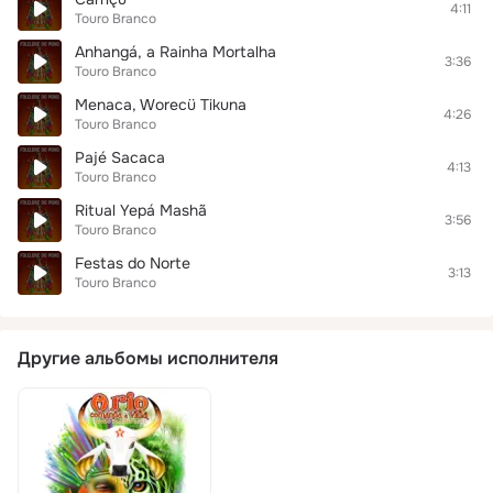
4:11
Touro Branco
Anhangá, a Rainha Mortalha
3:36
Touro Branco
Menaca, Worecü Tikuna
4:26
Touro Branco
Pajé Sacaca
4:13
Touro Branco
Ritual Yepá Mashã
3:56
Touro Branco
Festas do Norte
3:13
Touro Branco
Другие альбомы исполнителя