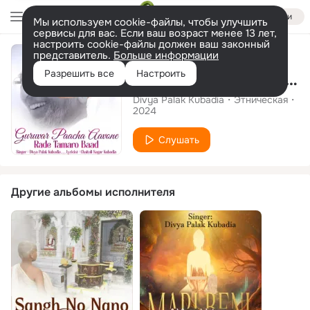
Войти
Мы используем cookie-файлы, чтобы улучшить
сервисы для вас. Если ваш возраст менее 13 лет,
настроить cookie-файлы должен ваш законный
Сингл
представитель.
Больше информации
Разрешить все
Настроить
Guruvar Paacha Aavone Rade Tamaro Baad
Divya Palak Kubadia
Этническая
2024
Слушать
Другие альбомы исполнителя