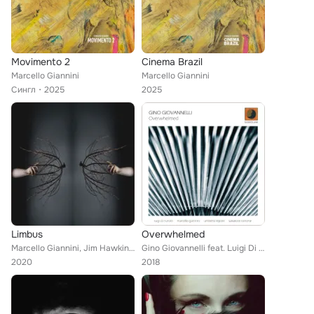
Movimento 2
Cinema Brazil
Marcello Giannini
Marcello Giannini
Сингл
2025
2025
Limbus
Overwhelmed
Marcello Giannini, Jim Hawkins, Pietro Santangelo, K-Conjog
Gino Giovannelli feat. Luigi Di Nunzio, Marcello Giannini, Umberto Lepore, Salvatore Rainone
2020
2018