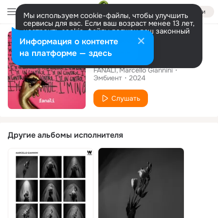
Войти
Мы используем cookie-файлы, чтобы улучшить
сервисы для вас. Если ваш возраст менее 13 лет,
настроить cookie-файлы должен ваш законный
Сингл
представитель.
Больше информации
Информация о контенте
Разрешить все
Настроить
на платформе — здесь
Control
FANALI
Marcello Giannini
Эмбиент
2024
Слушать
Другие альбомы исполнителя